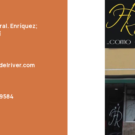
ral. Enríquez;
í
delriver.com
 9584