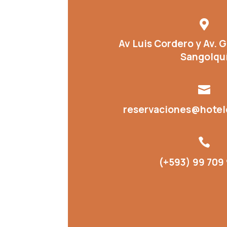

Av Luis Cordero y Av. G
Sangolqu

reservaciones@hotel

(+593) 99 709